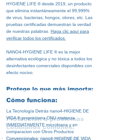
HYGIENE LIFE
®
desde 2019, un producto
que elimina instantáneamente el 99,999%
de virus, bacterias, hongos, olores, etc. Las
pruebas certificadas demuestran la verdad
de nuestras palabras.
Haga clic aquí para
verificar todos los certificados.
NANO4-HYGIENE LIFE
®
es la mejor
alternativa ecológica y no tóxica a todos los
desinfectantes comerciales disponibles con
efecto nocivo.
Protege lo que más importa:
Cómo funciona:
La Tecnología Detrás nano4-HIGIENE DE
VIDA
®
proporciona ONU matanza
Protección a problemas
INMEDIATAMENTE microbiana y en
cotidianos comunes:
comparacion con Otros Productos
Funcionalidad antibacteriana segura: la
Convencionales, nano4-HIGIENE DE VIDA