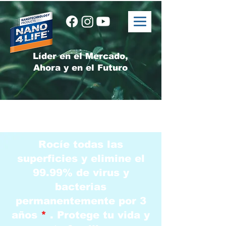
Líder en el Mercado,
Ahora y en el Futuro
Rocíe todas las
superficies y elimine el
99.99% de virus y
bacterias
permanentemente por 3
años
*
. Protege tu vida y