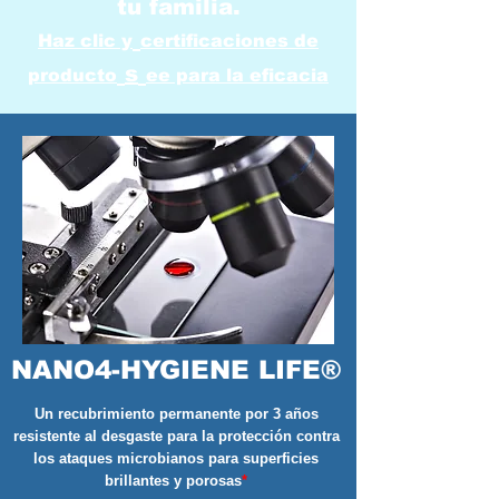
tu familia.
Haz clic y
certificaciones de
s
producto
ee para la eficacia
NANO4-HYGIENE LIFE®
Un recubrimiento permanente por 3 años
resistente al desgaste para la protección contra
los ataques microbianos para superficies
brillantes y porosas
*