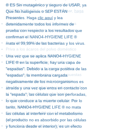
presencia se puede verificar con nuestro
®
ES Sin mutagénico y seguro de USAR, ya
PROBADOR AZUL
muy fácil de usar,
haga
Que No halógenos o SEP ESTÁN
clic aquí
Presentes. Haga
clic aquí
y lea
Previene el olor corporal: las bacterias
detenidamente todos los informes de
convierten el sudor en sustancias que
prueba con respecto a los resultados que
causan olor
confirman el NANO4-HYGIENE LIFE
®
Función fungicida permanente
mata el 99,99% de las bacterias y los virus.
Priva a los ácaros del polvo doméstico
Infección micótica: pie de atleta
Una vez que se aplica NANO4-HYGIENE
Previene el crecimiento de moho en
LIFE
®
en la superficie, hay una capa de
superficies brillantes y porosas: libera
"espadas". Debido a la carga positiva de las
toxinas, reacciones alérgicas, respuestas
"espadas", la membrana cargada
del sistema respiratorio o inmunitario
negativamente de los microorganismos es
Previene micro arañazos y reduce el daño
atraída y una vez que entra en contacto con
al mejorar el coeficiente de fricción
la "espada", las células que son perforadas,
Facilita la limpieza y eliminación de cal,
lo que conduce a la muerte celular. Por lo
hollín, grasa, polvo, etc.
tanto, NANO4-HYGIENE LIFE
®
no mata
Promueve la comodidad, el bienestar y la
las células al interferir con el metabolismo
seguridad.
(el producto no es absorbido por las células
Libre de halógenos (especialmente flúor,
y funciona desde el interior), es un efecto