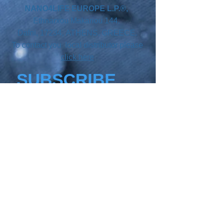
NANO4LIFE EUROPE L.P.®,
Ethnarxou Makariou
144,
Dafni, 17234,
ATHENS,
GREECE.
To contact you local distributor please
click here
SUBSCRIBE
Join our mailing list
Never miss an update
Your country
Email