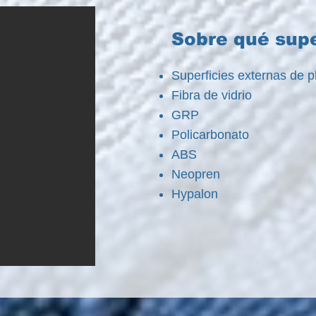
Sobre qué supe
Superficies externas de p
Fibra de vidrio
GRP
Policarbonato
ABS
Neopren
Hypalon