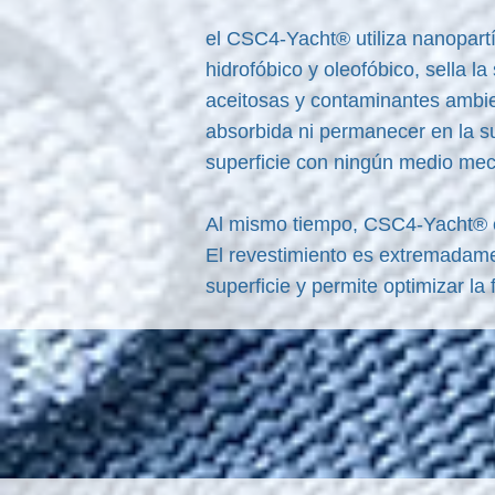
el CSC4-Yacht® utiliza nanopartí
hidrofóbico y oleofóbico, sella l
aceitosas y contaminantes ambie
absorbida ni permanecer en la su
superficie con ningún medio mec
Al mismo tiempo, CSC4-Yacht® evi
El revestimiento es extremadamen
superficie y permite optimizar la