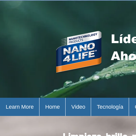
Líd
Aho
Learn More
Home
Video
Tecnología