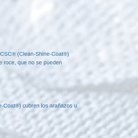
os CSC® (Clean-Shine-Coat®)
de roce, que no se pueden
e-Coat®) cubren los arañazos u