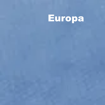
Europa