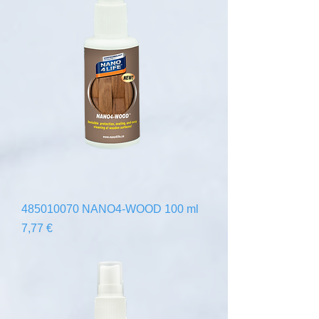
485010070 NANO4-WOOD 100 ml
Precio
7,77 €