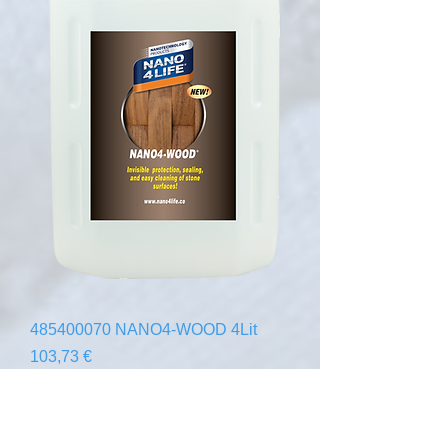
485400070 NANO4-WOOD 4Lit
Precio
103,73 €