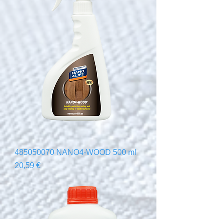
485050070 NANO4-WOOD 500 ml
Precio
20,59 €