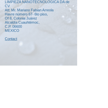
LIMPIEZA NANOTECNOLOGICA DA de
CV
Att: Mr. Mariano Fabian Arreola
Havre número 67- 6to piso,
Of 8, Colonia Juárez
Alcaldía Cuauhtémoc,
C.P. 06600
MEXICO
Contact