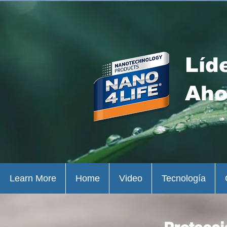
Líd
Aho
Learn More
Home
Video
Tecnología