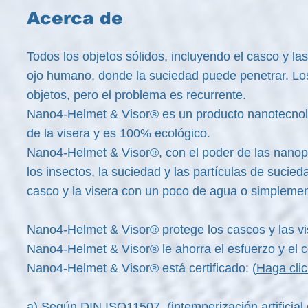
Acerca de
Todos los objetos sólidos, incluyendo el casco y las
ojo humano, donde la suciedad puede penetrar. Los
objetos, pero el problema es recurrente.
Nano4-Helmet & Visor® es un producto nanotecnoló
de la visera y es 100% ecológico.
Nano4-Helmet & Visor®, con el poder de las nanopart
los insectos, la suciedad y las partículas de sucie
casco y la visera con un poco de agua o simpleme
Nano4-Helmet & Visor® protege los cascos y las vi
Nano4-Helmet & Visor® le ahorra el esfuerzo y el c
Nano4-Helmet & Visor® está certificado: (
Haga clic
a) Según DIN ISO11507, (intemperización artificia