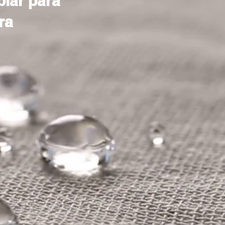
mpiar para
ra