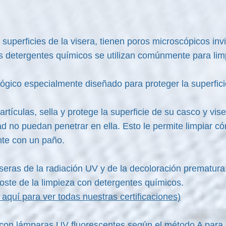
 superficies de la visera, tienen poros microscópicos invi
 detergentes químicos se utilizan comúnmente para limp
gico especialmente diseñado para proteger la superfici
ículas, sella y protege la superficie de su casco y vis
dad no puedan penetrar en ella. Esto le permite limpiar 
nte con un paño.
seras de la radiación UV y de la decoloración prematura
oste de la limpieza con detergentes químicos.
 aquí para ver todas nuestras certificaciones)
l con lámparas UV fluorescentes según el método A para 