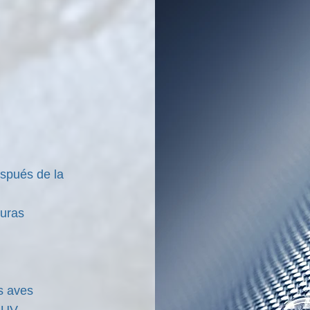
espués de la
turas
as aves