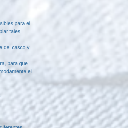
sibles para el
iar tales
e del casco y
era, para que
cómodamente el
.
diferentes