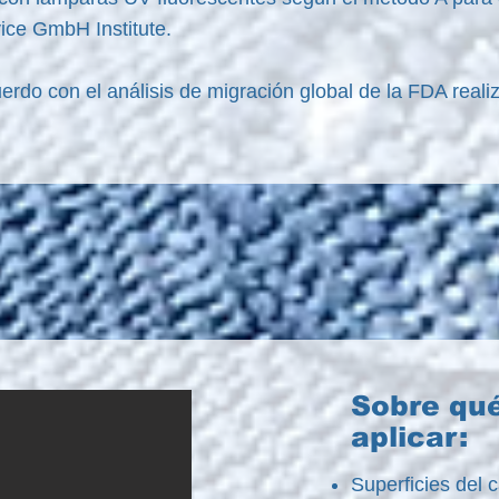
ice GmbH Institute.
do con el análisis de migración global de la FDA realiz
Sobre qué
aplicar:
Superficies del c