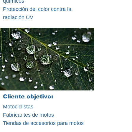
químicos
Protección del color contra la
radiación UV
Cliente objetivo:
Motociclistas
Fabricantes de motos
Tiendas de accesorios para motos