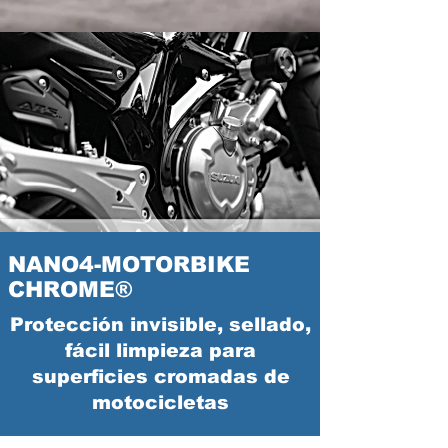
NANO4-MOTORBIKE
CHROME®
Protección invisible, sellado,
fácil limpieza para
superficies cromadas de
motocicletas