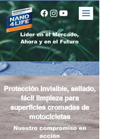
Líder en el Mercado,
Ahora y en el Futuro
Protección invisible, sellado,
fácil limpieza para
superficies cromadas de
motocicletas
Nuestro compromiso en
acción