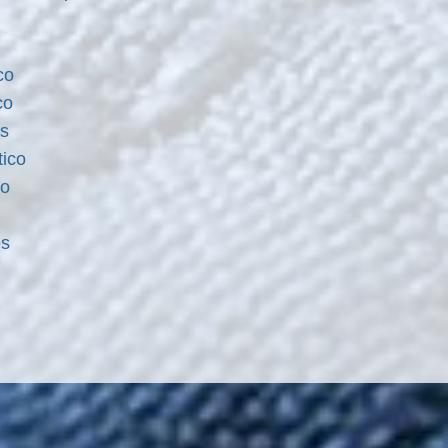
co
ico
os
tico
co
es