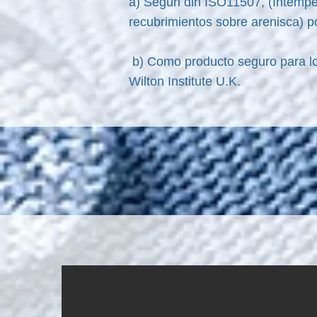
a) Según din ISO11507, (Intemper
recubrimientos sobre arenisca) p
b) Como producto seguro para los
Wilton Institute U.K.