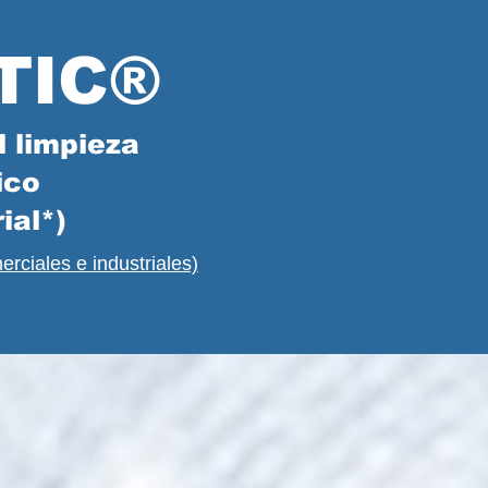
TIC®
l limpieza
ico
ial*)
erciales e industriales)