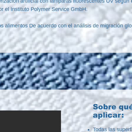
ización artificial con lámparas fluorescentes UV según 
or el Instituto Polymer Service GmbH.
 alimentos De acuerdo con el análisis de migración glob
Sobre qué
aplicar:
Todas las superfi