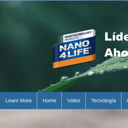
Líd
Aho
Learn More
Home
Video
Tecnología