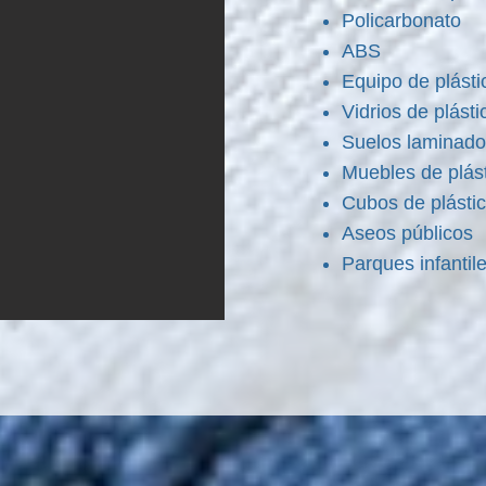
Policarbonato
ABS
Equipo de plásti
Vidrios de plást
Suelos laminad
Muebles de plás
Cubos de plásti
Aseos públicos
Parques infantil