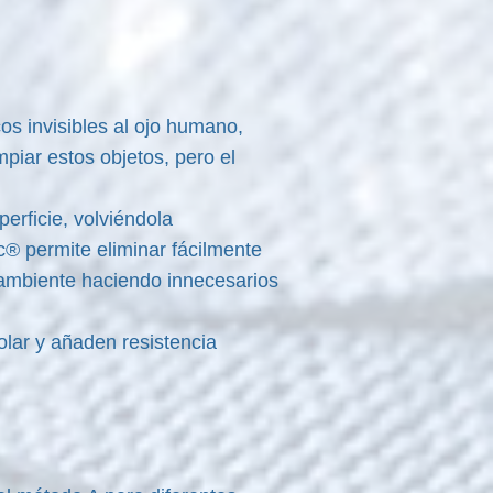
cos invisibles al ojo humano,
piar estos objetos, pero el
erficie, volviéndola
c® permite eliminar fácilmente
 ambiente haciendo innecesarios
olar y añaden resistencia