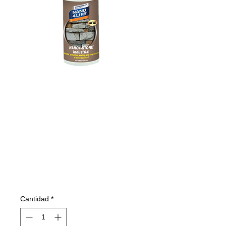
305010070
NANO4-STONE
100ml
(INDUSTRIAL)
Precio
9,85 €
Cantidad
*