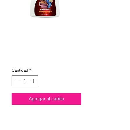
325050070
NANO4-TEXTILE
500ml
Precio
20,34 €
Cantidad
*
Agregar al carrito
Nano4-Textile® es un
producto de nanotecnología a
base de agua. Después de