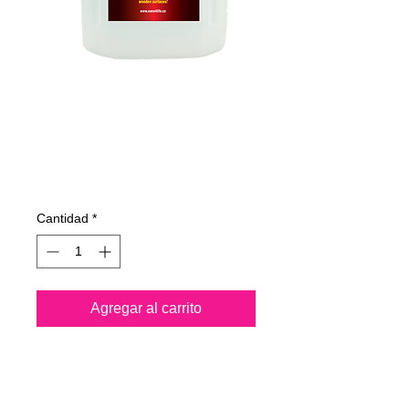
325400070
NANO4-TEXTILE
4 Lit.
Precio
102,47 €
Cantidad
*
Agregar al carrito
Nano4-Textile® es un
producto de nanotecnología a
base de agua. Después de