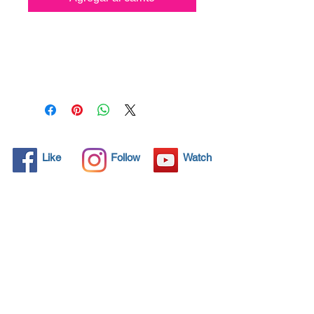
Todos los objetos sólidos
tienen poros microscópicos,
invisibles para el ojo humano,
donde la suciedad puede
penetrar. Los detergentes
químicos se usan
regularmente para limpiar
estos objetos, pero a menudo
Like
Follow
Watch
no resuelven el problema.
Nano4- Glass Ceramic® trae
una solución ecológica con
sus nanopartículas que sellan
y protegen el área de la
superficie para que las
partículas extrañas no
encuentren una forma de
penetrar. Las superficies