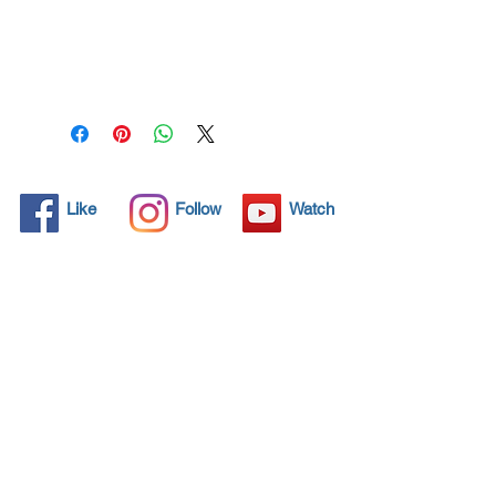
Todos los objetos sólidos
tienen poros microscópicos,
invisibles para el ojo humano,
donde la suciedad puede
penetrar. Los detergentes
químicos se usan
regularmente para limpiar
estos objetos, pero a menudo
Like
Follow
Watch
no resuelven el problema.
Nano4-Carprotect® trae una
solución ecológica con sus
nanopartículas que sellan y
protegen el área de la
superficie para que las
partículas extrañas no
encuentren una forma de
penetrar. Las superficies
protegidas con Nano4-