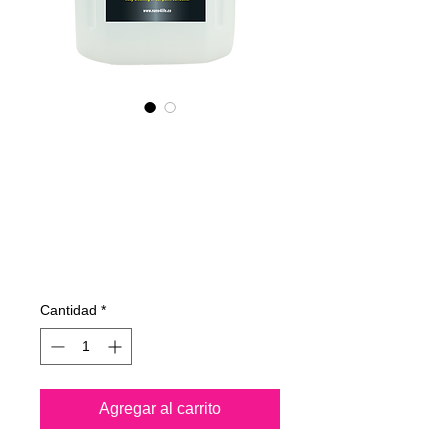
545400070
NANO4-
CARPROTECT
(industrial) 2X4Lit
Precio
762,23 €
Cantidad
*
Agregar al carrito