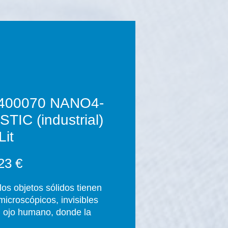
400070 NANO4-
TIC (industrial)
it
Precio
23 €
los objetos sólidos tienen
microscópicos, invisibles
l ojo humano, donde la
ad puede penetrar. Los