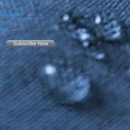
ur country
ail
Subscribe Now
 - GRECIA
comerciales") que aparecen en el Sitio
itio debe ser interpretado como una
 en el Sitio sin el permiso escrito de
radas en el Sitio. El uso por parte de
 lo dispuesto en los presentes Términos