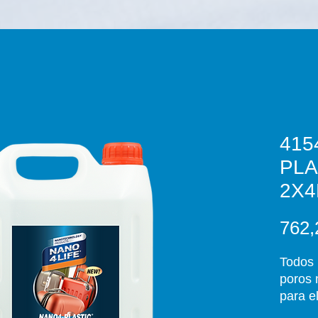
415
PLAS
2X4L
762,
Todos 
poros 
para e
sucied