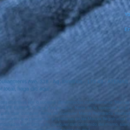
Yo
Em
iagmenis Ave. 318 - Ag. Dimitrios - 173 43 - ATENAS
r local, haga clic aquí
cas distintivas (en lo sucesivo denominadas colectivamente "Marcas 
4LIFE EUROPE Co® y/o de terceros. Nada de lo contenido en el S
o para usar cualquier forma de cualquier Marca Registrada mostrada
s partes que puedan ser propietarias de las Marcas Registradas most
mostradas en el Sitio, o de cualquier otro contenido del mismo, salvo
. Para más información, por favor haga clic aquí