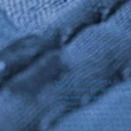
NANO4LIFE EUROPE L.P.® - Voul
Para contactar con su distribuido
Uso de datos y logotipos:
Las marcas comerciales, logotipos, mar
son marcas registradas o no de NANO
licencia o derecho expreso o implícit
NANO4LIFE EUROPE L.P.® y otras tercera
los usuarios de las Marcas Registradas 
y Condiciones y estrictamente prohibido