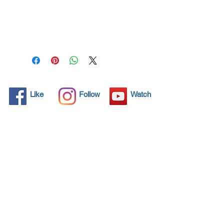
Todos los objetos sólidos
tienen poros microscópicos,
invisibles para el ojo humano,
donde la suciedad puede
penetrar. Los detergentes
químicos se usan
regularmente para limpiar
estos objetos, pero a menudo
Like
Follow
Watch
no resuelven el problema.
Nano4- Glass Ceramic® trae
una solución ecológica con
sus nanopartículas que sellan
y protegen el área de la
superficie para que las
partículas extrañas no
encuentren una forma de
penetrar. Las superficies
protegidas con Nano4- Glass