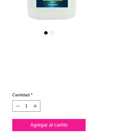
425400070
NANO4-
GLASSCERAMIC(i
ndustrial) 2X4 Lit
Precio
753,14 €
Cantidad
*
Agregar al carrito