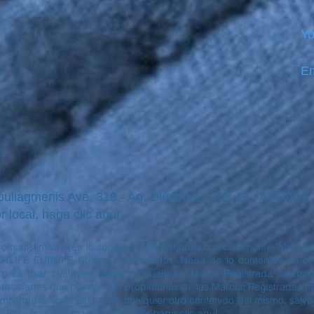
Yo
Em
iagmenis Ave. 318 - Ag. Dimitrios - 173 43 - ATENAS
r local, haga clic aquí
cas distintivas (en lo sucesivo denominadas colectivamente "Marcas 
4LIFE EUROPE Co® y/o de terceros. Nada de lo contenido en el S
o para usar cualquier forma de cualquier Marca Registrada mostrada
s partes que puedan ser propietarias de las Marcas Registradas most
mostradas en el Sitio, o de cualquier otro contenido del mismo, salvo
. Para más información, por favor haga clic aquí