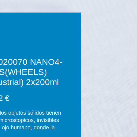
020070 NANO4-
S(WHEELS)
ustrial) 2x200ml
Precio
2 €
los objetos sólidos tienen
microscópicos, invisibles
l ojo humano, donde la
ad puede penetrar. Los