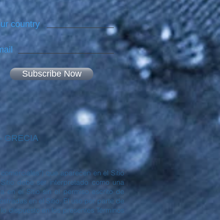
ur country
ail
Subscribe Now
 - GRECIA
comerciales") que aparecen en el Sitio
itio debe ser interpretado como una
 en el Sitio sin el permiso escrito de
radas en el Sitio. El uso por parte de
 lo dispuesto en los presentes Términos