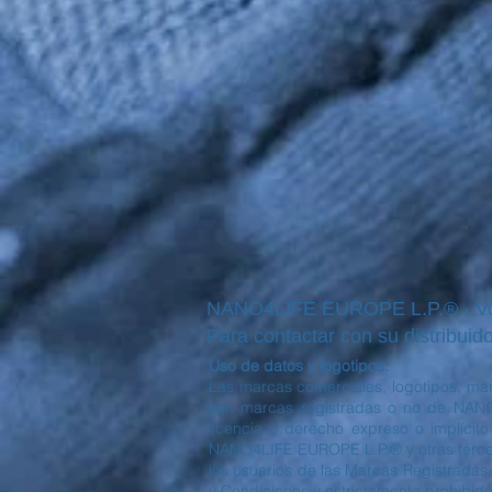
NANO4LIFE EUROPE L.P.® - Voul
Para contactar con su distribuido
Uso de datos y logotipos:
Las marcas comerciales, logotipos, mar
son marcas registradas o no de NANO
licencia o derecho expreso o implícit
NANO4LIFE EUROPE L.P.® y otras tercera
los usuarios de las Marcas Registradas 
y Condiciones y estrictamente prohibido