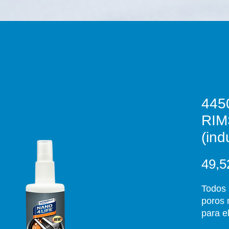
445
RIM
(ind
49,5
Todos 
poros 
para e
sucied