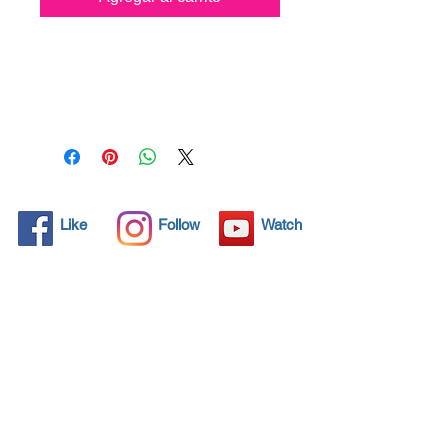
Todos los objetos sólidos
tienen poros microscópicos,
invisibles para el ojo humano,
donde la suciedad puede
penetrar. Los detergentes
químicos se usan
regularmente para limpiar
estos objetos, pero a menudo
Like
Follow
Watch
no resuelven el problema.
Nano4-Rims® ofrece una
solución ecológica con sus
nanopartículas que sellan y
protegen el área de la
superficie para que las
partículas extrañas no
encuentren una forma de
penetrar. Las superficies