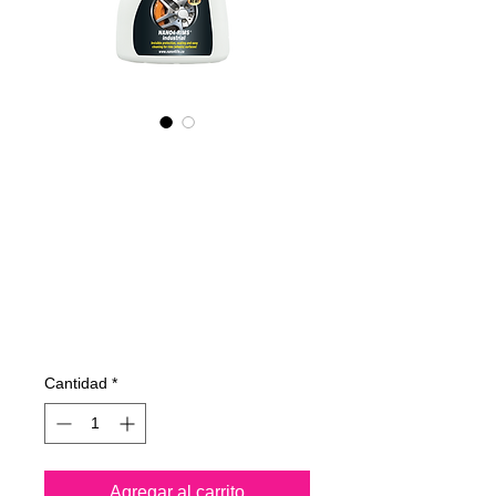
445050070
NANO4-
RIMS(WHEELS)
(industrial)
2x500ml
Precio
109,60 €
Cantidad
*
Agregar al carrito