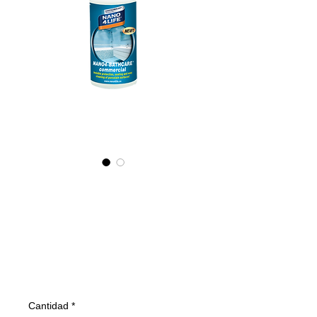
455010070
NANO4-
BATHCARE(comm
ercial) 2X100ml
Precio
22,62 €
Cantidad
*