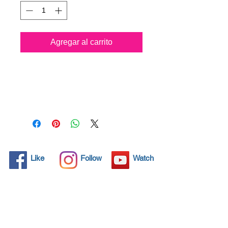
Agregar al carrito
Todos los objetos sólidos
tienen poros microscópicos,
invisibles para el ojo humano,
donde la suciedad puede
penetrar. Los detergentes
químicos se usan
regularmente para limpiar
estos objetos, pero a menudo
Like
Follow
Watch
no resuelven el problema.
Nano4-Bathcare® ofrece una
solución ecológica con sus
nanopartículas que sellan y
protegen el área de la