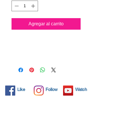
Agregar al carrito
Todos los objetos sólidos
tienen poros microscópicos,
invisibles para el ojo humano,
donde la suciedad puede
penetrar. Los detergentes
químicos se usan
regularmente para limpiar
estos objetos, pero a menudo
Like
Follow
Watch
no resuelven el problema.
Nano4-Plastic® ofrece una
solución ecológica con sus
nanopartículas que sellan y
protegen el área de la