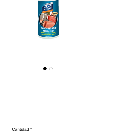
465010070
NANO4-PLASTIC
(commercial)
2X100ml
Precio
23,57 €
Cantidad
*