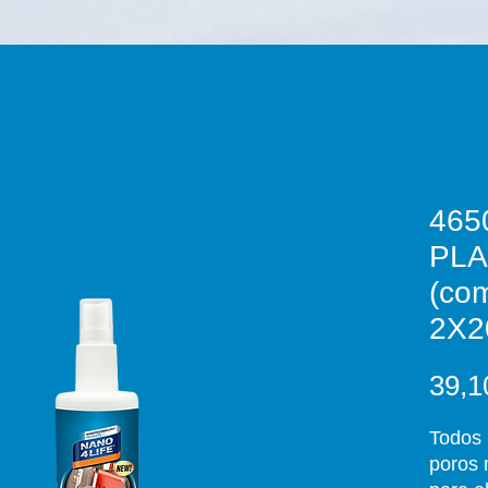
465
PLA
(com
2X2
39,1
Todos 
poros 