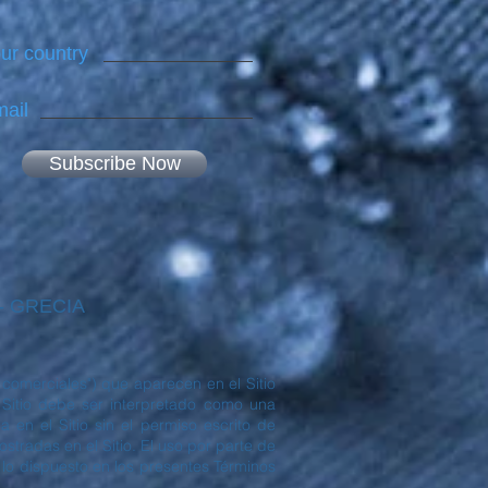
ur country
ail
Subscribe Now
 - GRECIA
comerciales") que aparecen en el Sitio
itio debe ser interpretado como una
 en el Sitio sin el permiso escrito de
radas en el Sitio. El uso por parte de
 lo dispuesto en los presentes Términos