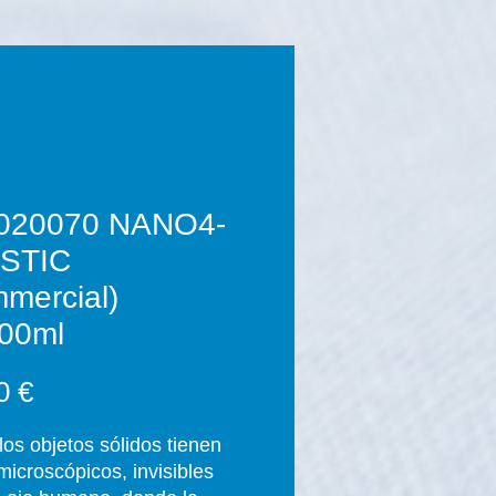
020070 NANO4-
STIC
mercial)
00ml
Precio
0 €
los objetos sólidos tienen
microscópicos, invisibles