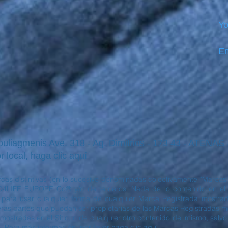
Yo
Em
iagmenis Ave. 318 - Ag. Dimitrios - 173 43 - ATENAS
r local, haga clic aquí
cas distintivas (en lo sucesivo denominadas colectivamente "Marcas 
4LIFE EUROPE Co® y/o de terceros. Nada de lo contenido en el S
o para usar cualquier forma de cualquier Marca Registrada mostrada
s partes que puedan ser propietarias de las Marcas Registradas most
mostradas en el Sitio, o de cualquier otro contenido del mismo, salvo
. Para más información, por favor haga clic aquí