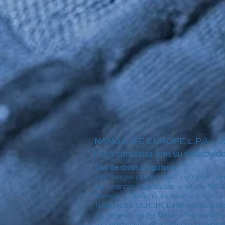
NANO4LIFE EUROPE L.P.® - Voul
Para contactar con su distribuido
Uso de datos y logotipos:
Las marcas comerciales, logotipos, mar
son marcas registradas o no de NANO
licencia o derecho expreso o implícit
NANO4LIFE EUROPE L.P.® y otras tercera
los usuarios de las Marcas Registradas 
y Condiciones y estrictamente prohibido