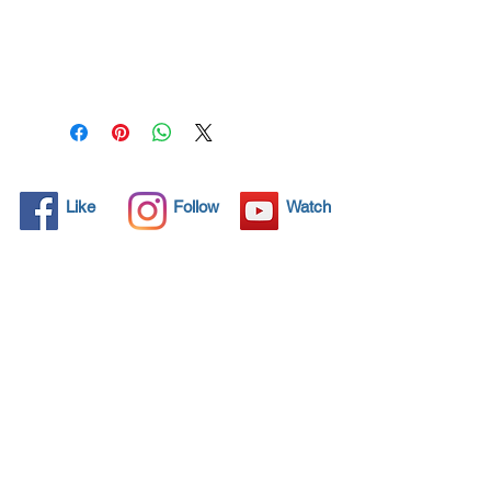
Todos los objetos sólidos
tienen poros microscópicos,
invisibles para el ojo humano,
donde la suciedad puede
penetrar. Los detergentes
químicos se usan
regularmente para limpiar
estos objetos, pero a menudo
Like
Follow
Watch
no resuelven el problema.
Nano4-Plastic® ofrece una
solución ecológica con sus
nanopartículas que sellan y
protegen el área de la
superficie para que las
partículas extrañas no
encuentren una forma de
penetrar. Las superficies
protegidas con Nano4-