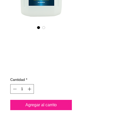
465400070
NANO4-PLASTIC
(commercial)
2X4Lit
Precio
553,74 €
Cantidad
*
Agregar al carrito