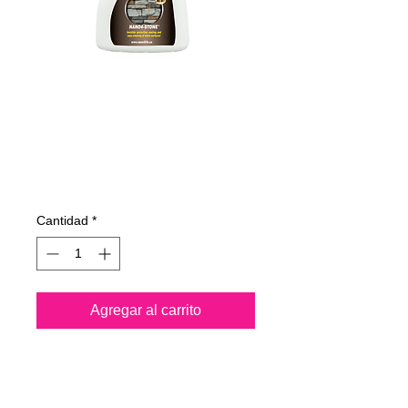
475050070
NANO4-STONE
500ml
Precio
20,59 €
Cantidad
*
Agregar al carrito
Nano4-Stone® es un
producto de nanotecnología a
base de agua. Después de