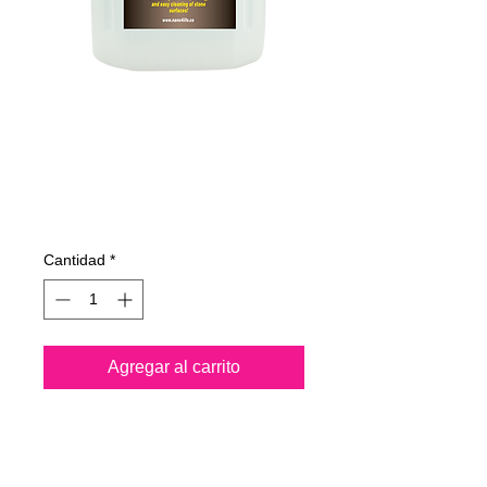
305400070
NANO4-STONE
4Lit (INDUSTRIAL)
Precio
187,12 €
Cantidad
*
Agregar al carrito
Nano4-Stone® es un
producto de nanotecnología a
base de agua. Después de