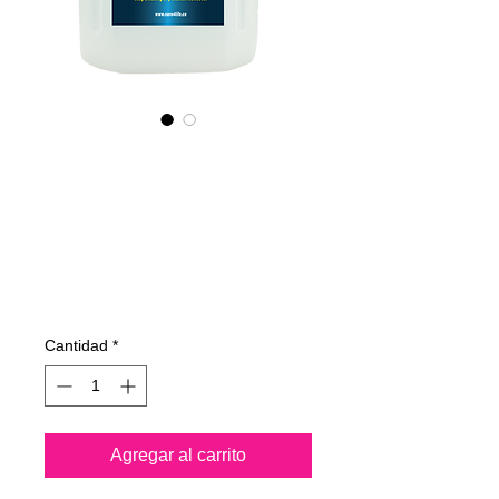
495400070
NANO4-
BATHCARE
(industrial) 2X4 Lit
Precio
762,23 €
Cantidad
*
Agregar al carrito