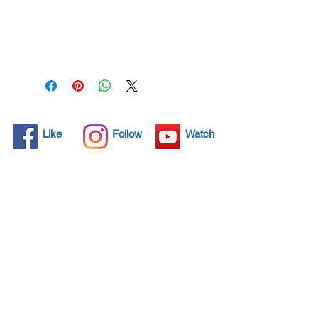
Todos los objetos sólidos
tienen poros microscópicos,
invisibles para el ojo humano,
donde la suciedad puede
penetrar. Los detergentes
químicos se usan
regularmente para limpiar
estos objetos, pero a menudo
Like
Follow
Watch
no resuelven el problema.
Nano4-Bathcare® ofrece una
solución ecológica con sus
nanopartículas que sellan y
protegen el área de la
superficie para que las
partículas extrañas no
encuentren una forma de
penetrar. Las superficies
protegidas con Nano4-