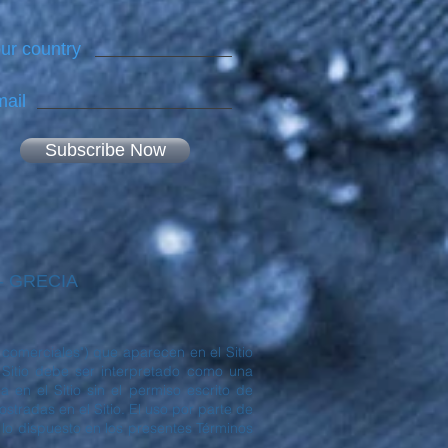
ur country
ail
Subscribe Now
 - GRECIA
comerciales") que aparecen en el Sitio
itio debe ser interpretado como una
 en el Sitio sin el permiso escrito de
radas en el Sitio. El uso por parte de
 lo dispuesto en los presentes Términos