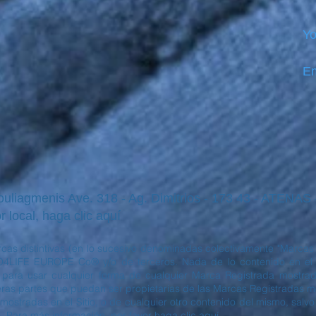
Yo
Em
iagmenis Ave. 318 - Ag. Dimitrios - 173 43 - ATENAS
r local, haga clic aquí
cas distintivas (en lo sucesivo denominadas colectivamente "Marcas 
4LIFE EUROPE Co® y/o de terceros. Nada de lo contenido en el S
o para usar cualquier forma de cualquier Marca Registrada mostrada
s partes que puedan ser propietarias de las Marcas Registradas most
mostradas en el Sitio, o de cualquier otro contenido del mismo, salvo
. Para más información, por favor haga clic aquí