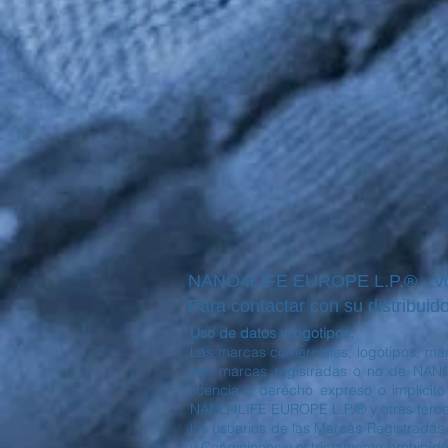
NANO4LIFE EUROPE L.P.® - Voul
Para contactar con su distribuido
Uso de datos y logotipos:
Las marcas comerciales, logotipos, mar
son marcas registradas o no de NANO
licencia o derecho expreso o implícit
NANO4LIFE EUROPE L.P.® y otras tercera
los usuarios de las Marcas Registradas 
y Condiciones y estrictamente prohibido