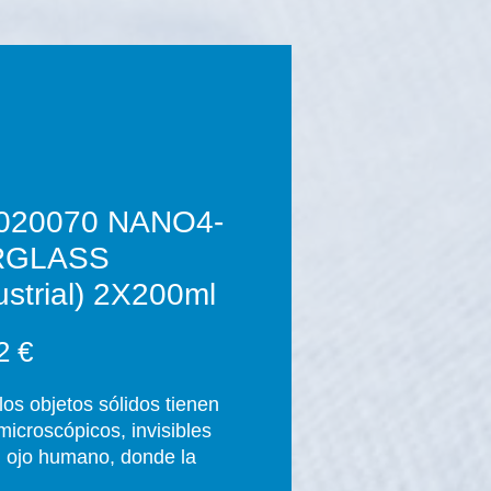
020070 NANO4-
RGLASS
ustrial) 2X200ml
Precio
2 €
los objetos sólidos tienen
microscópicos, invisibles
l ojo humano, donde la
ad puede penetrar. Los