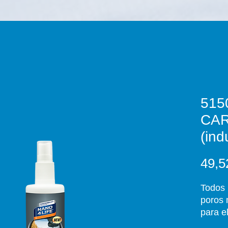
515
CA
(ind
49,5
Todos 
poros 
para e
sucied