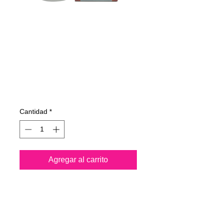
5200251163430
NANODIAMOND4-
CAR-PAINT 100
ml
Precio
148,85 €
Cantidad
*
Agregar al carrito
Conozca la pintura
Nanodiamond4-car,
la nueva
"
línea de diamantes"
que