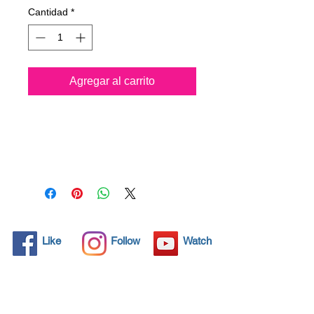
Cantidad
*
Agregar al carrito
Todos los objetos sólidos
tienen poros microscópicos,
invisibles para el ojo humano,
donde la suciedad puede
penetrar. Los detergentes
químicos se usan
regularmente para limpiar
estos objetos, pero a menudo
Like
Follow
Watch
no resuelven el problema.
Nano4-Carglass® trae una
solución ecológica con sus
nanopartículas que sellan y