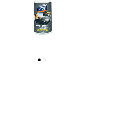
535010070
NANO4-
CARGLASS
(commercial)
2X100ml
Precio
22,62 €