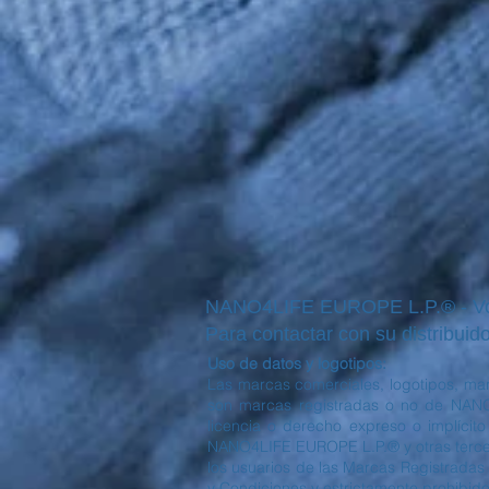
NANO4LIFE EUROPE L.P.® - Voul
Para contactar con su distribuido
Uso de datos y logotipos:
Las marcas comerciales, logotipos, mar
son marcas registradas o no de NANO
licencia o derecho expreso o implícit
NANO4LIFE EUROPE L.P.® y otras tercera
los usuarios de las Marcas Registradas 
y Condiciones y estrictamente prohibido