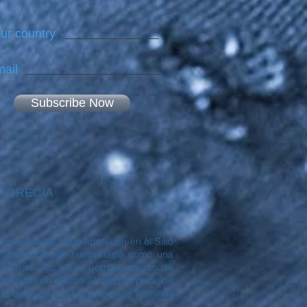
ur country
ail
Subscribe Now
 - GRECIA
comerciales") que aparecen en el Sitio
itio debe ser interpretado como una
 en el Sitio sin el permiso escrito de
radas en el Sitio. El uso por parte de
 lo dispuesto en los presentes Términos