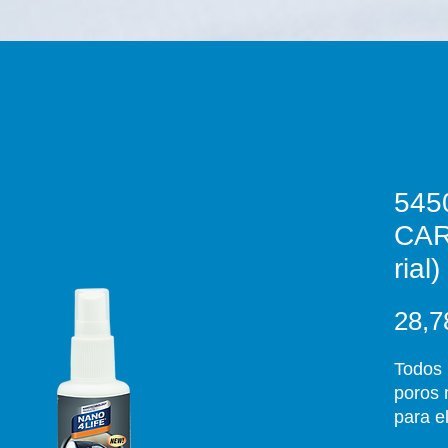
545
CAR
rial
28,7
Todos 
poros 
para e
sucied