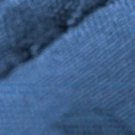
Yo
Em
iagmenis Ave. 318 - Ag. Dimitrios - 173 43 - ATENAS
r local, haga clic aquí
cas distintivas (en lo sucesivo denominadas colectivamente "Marcas 
4LIFE EUROPE Co® y/o de terceros. Nada de lo contenido en el S
o para usar cualquier forma de cualquier Marca Registrada mostrada
s partes que puedan ser propietarias de las Marcas Registradas most
mostradas en el Sitio, o de cualquier otro contenido del mismo, salvo
. Para más información, por favor haga clic aquí