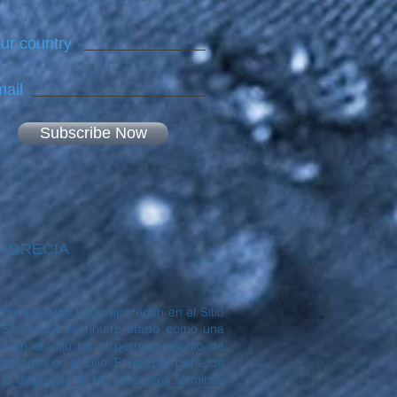
ur country
ail
Subscribe Now
 - GRECIA
comerciales") que aparecen en el Sitio
itio debe ser interpretado como una
 en el Sitio sin el permiso escrito de
radas en el Sitio. El uso por parte de
 lo dispuesto en los presentes Términos