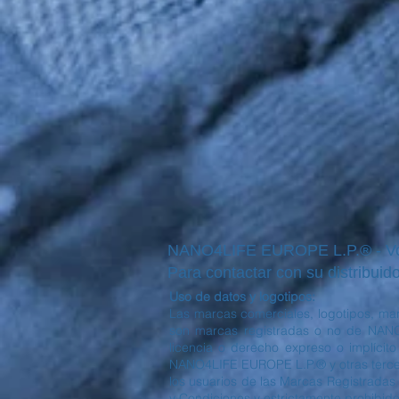
NANO4LIFE EUROPE L.P.® - Voul
Para contactar con su distribuido
Uso de datos y logotipos:
Las marcas comerciales, logotipos, mar
son marcas registradas o no de NANO
licencia o derecho expreso o implícit
NANO4LIFE EUROPE L.P.® y otras tercera
los usuarios de las Marcas Registradas 
y Condiciones y estrictamente prohibido