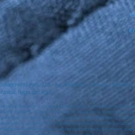
Yo
Em
iagmenis Ave. 318 - Ag. Dimitrios - 173 43 - ATENAS
r local, haga clic aquí
cas distintivas (en lo sucesivo denominadas colectivamente "Marcas 
4LIFE EUROPE Co® y/o de terceros. Nada de lo contenido en el S
o para usar cualquier forma de cualquier Marca Registrada mostrada
s partes que puedan ser propietarias de las Marcas Registradas most
mostradas en el Sitio, o de cualquier otro contenido del mismo, salvo
. Para más información, por favor haga clic aquí