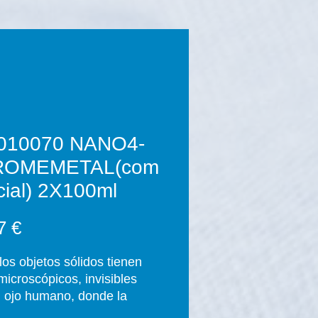
010070 NANO4-
ROMEMETAL(com
cial) 2X100ml
Precio
7 €
los objetos sólidos tienen
microscópicos, invisibles
l ojo humano, donde la
ad puede penetrar. Los