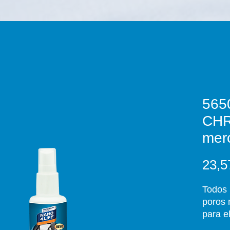
565
CH
mer
23,5
Todos 
poros 
para e
sucied