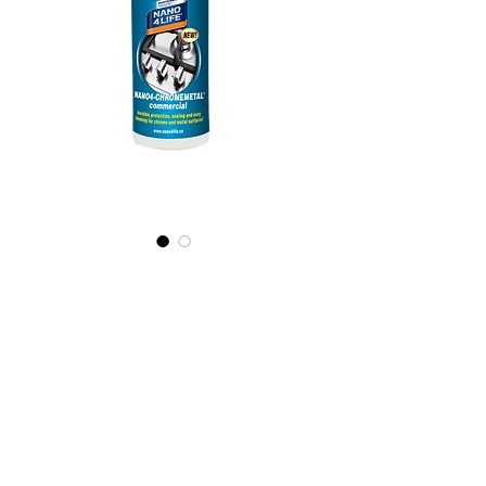
565020070
NANO4-
CHROMEMETAL(c
ommercial)
2X200ml
Precio
39,10 €