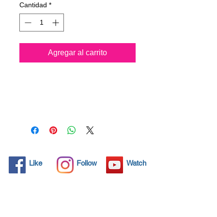
Cantidad
*
Agregar al carrito
Todos los objetos sólidos
tienen poros microscópicos,
invisibles para el ojo humano,
donde la suciedad puede
penetrar. Los detergentes
químicos se usan
regularmente para limpiar
estos objetos, pero a menudo
Like
Follow
Watch
no resuelven el problema.
Nano4-Chromemetal® trae
una solución ecológica con
sus nanopartículas que sellan