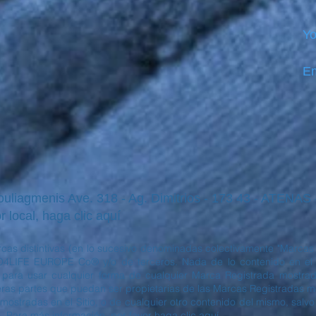
Yo
Em
iagmenis Ave. 318 - Ag. Dimitrios - 173 43 - ATENAS
r local, haga clic aquí
cas distintivas (en lo sucesivo denominadas colectivamente "Marcas 
4LIFE EUROPE Co® y/o de terceros. Nada de lo contenido en el S
o para usar cualquier forma de cualquier Marca Registrada mostrada
s partes que puedan ser propietarias de las Marcas Registradas most
mostradas en el Sitio, o de cualquier otro contenido del mismo, salvo
. Para más información, por favor haga clic aquí