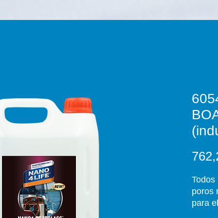
605
BO
(ind
762,
Todos 
poros 
para e
sucied