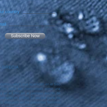
ur country
ail
Subscribe Now
 - GRECIA
comerciales") que aparecen en el Sitio
itio debe ser interpretado como una
 en el Sitio sin el permiso escrito de
radas en el Sitio. El uso por parte de
 lo dispuesto en los presentes Términos