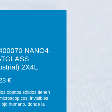
400070 NANO4-
ATGLASS
ustrial) 2X4L
Precio
23 €
los objetos sólidos tienen
microscópicos, invisibles
l ojo humano, donde la
ad puede penetrar. Los