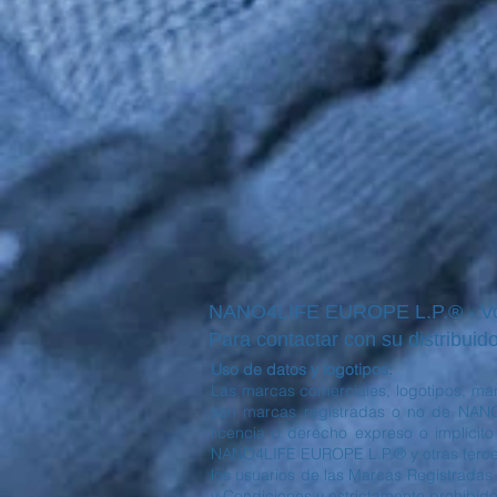
NANO4LIFE EUROPE L.P.® - Voul
Para contactar con su distribuido
Uso de datos y logotipos:
Las marcas comerciales, logotipos, mar
son marcas registradas o no de NANO
licencia o derecho expreso o implícit
NANO4LIFE EUROPE L.P.® y otras tercera
los usuarios de las Marcas Registradas 
y Condiciones y estrictamente prohibido