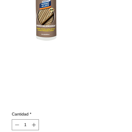
625020070
NANO4-
DECKWOODEN
200 ml
Precio
16,83 €
Cantidad
*