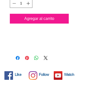
Agregar al carrito
Todos los objetos sólidos
tienen poros microscópicos,
invisibles para el ojo humano,
donde la suciedad puede
penetrar. Los detergentes
químicos se usan
regularmente para limpiar
estos objetos, pero a menudo
Like
Follow
Watch
no resuelven el problema.
Nano4-Chromemetal® trae
una solución ecológica con
sus nanopartículas que sellan
y protegen el área de la
superficie para que las