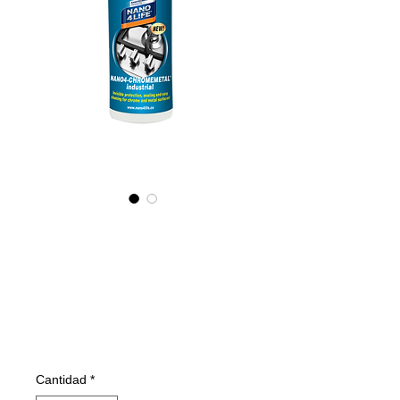
655020070
NANO4-
CHROMEMETAL(i
ndustrial) 2X200ml
Precio
49,52 €
Cantidad
*