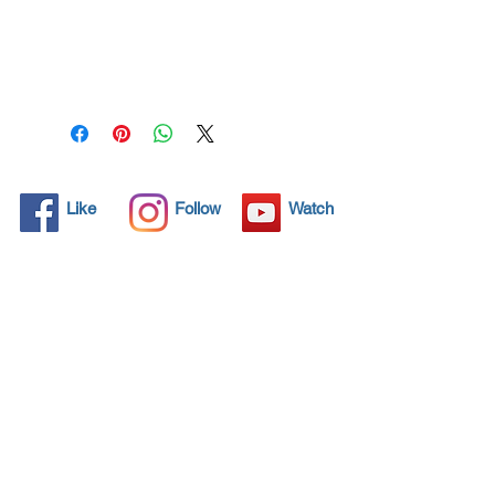
Todos los objetos sólidos
tienen poros microscópicos,
invisibles para el ojo humano,
donde la suciedad puede
penetrar. Los detergentes
químicos se usan
regularmente para limpiar
estos objetos, pero a menudo
Like
Follow
Watch
no resuelven el problema.
Nano4-Chromemetal® trae
una solución ecológica con
sus nanopartículas que sellan
y protegen el área de la
superficie para que las
partículas extrañas no
encuentren una forma de
penetrar. Las superficies
protegidas con Nano4-