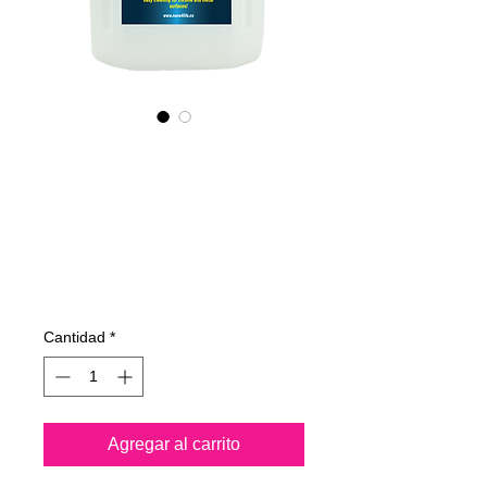
655400070
NANO4-
CHROMEMETAL(i
ndustrial) 2X4Lit
Precio
762,23 €
Cantidad
*
Agregar al carrito