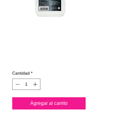
715100070
NANO4-CARSEAT
1000 ml
Precio
51,60 €
Cantidad
*
Agregar al carrito
Nano4-Carseat® es un
producto de nanotecnología a
base de agua. Después de