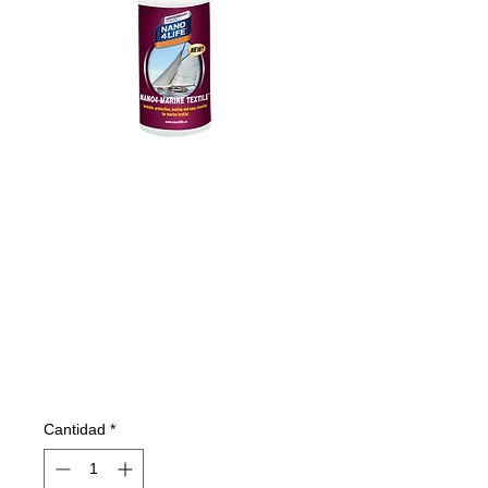
735010070
NANO4-
MARINETEXTILE
100 ml
Precio
9,85 €
Cantidad
*