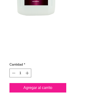
735400070
NANO4-
MARINETEXTILE
4Lit
Precio
187,12 €
Cantidad
*
Agregar al carrito
Nano4-Marinetextile® es un