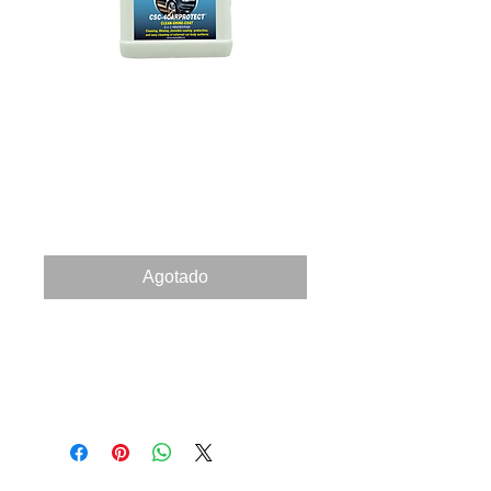
825050070 CSC4-
CARPROTECT
500ml
Precio
73,04 €
Agotado
Estos productos cuando se
aplican a una superficie
proporcionan 3 aplicaciones.
Limpie, mediante el uso de
potentes componentes de
limpieza de nanotecnología,