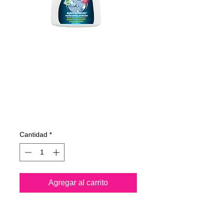
895050070
NANO4-
ULTRACOAT 500
ml
Precio
53,43 €
Cantidad
*
Agregar al carrito
Protege de la penetración de