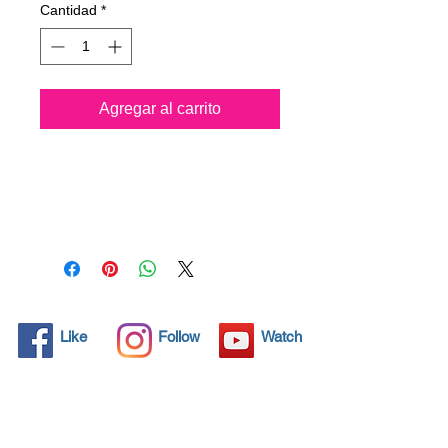
Cantidad
*
Agregar al carrito
Todos los objetos sólidos
tienen poros microscópicos,
invisibles para el ojo humano,
donde la suciedad puede
penetrar. Los detergentes
químicos se usan
regularmente para limpiar
estos objetos, pero a menudo
Like
Follow
Watch
no resuelven el problema.
Nano4-Boatglass® trae una
solución ecológica con sus
nanopartículas que sellan y