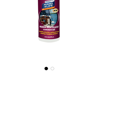
315020070
NANO4-
BOATGLASS
(commercial)
2X200ml
Precio
37,20 €