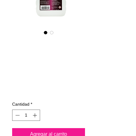
315100070
NANO4-
BOATGLASS
(commercial)
2X1000ml
Precio
137,99 €
Cantidad
*
Agregar al carrito