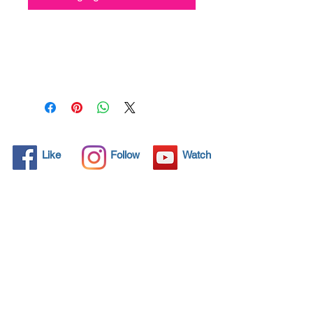
Todos los objetos sólidos
tienen poros microscópicos,
invisibles para el ojo humano,
donde la suciedad puede
penetrar. Los detergentes
químicos se usan
regularmente para limpiar
estos objetos, pero a menudo
Like
Follow
Watch
no resuelven el problema.
Nano4-Boatglass® trae una
solución ecológica con sus
nanopartículas que sellan y
protegen el área de la
superficie para que las
partículas extrañas no
encuentren una forma de
penetrar. Las superficies