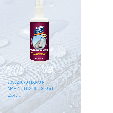
735020070 NANO4-
MARINETEXTILE 200 ml
Precio
15,43 €