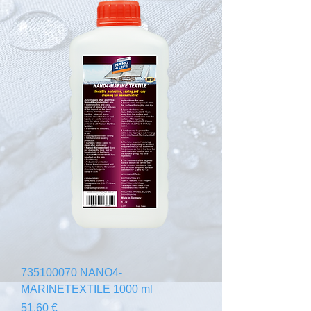
735100070 NANO4-
MARINETEXTILE 1000 ml
Precio
51,60 €