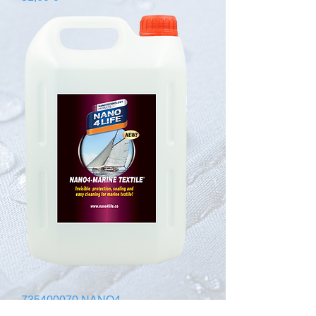
735400070 NANO4-